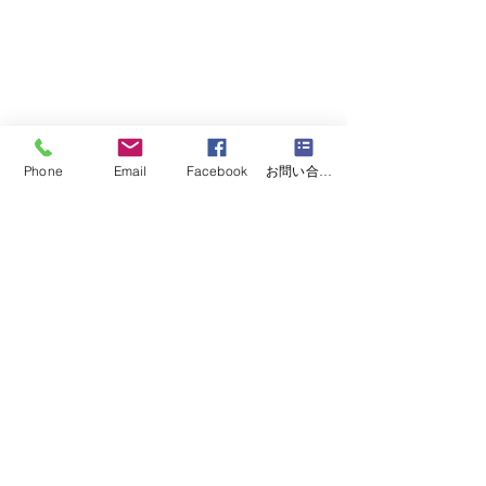
Phone
Email
Facebook
お問い合わせフォーム
松川 大悟
   大分⁡/
鈴木 美智
 愛知⁡/
高澤 麗
東京⁡/rfca代表　石井定厚/秋葉ゆき　千
葉
/
大島 宏子
  東京⁡/
金子 香織
  新潟/
Kiyono 
Kobayashi
  神奈川⁡/
金子 至誠
 大阪
⁡/
アイス ノブ
  北海道⁡
#ミスジャパン
#missjapan
#セルライト
#セルライトケア