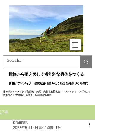
骨格から整え美しく機能的な身体をつくる
骨格ボディメイク｜姿勢改善｜痛みなく動ける身体づくり専門​
骨格ボディーメイク｜美姿勢・美尻・美脚｜姿勢改善｜コンディショニングヨガ｜
秋葉ゆき｜ 千葉県｜ 富津市｜Kirarinaru.com
@
Yuki Akiba ​
記事
kirarinaru
2022年9月14日
読了時間: 1分