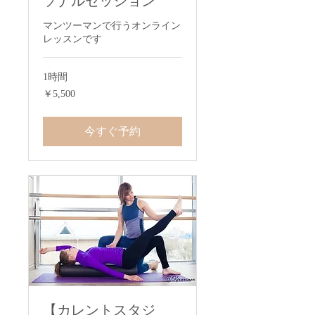
ソナルセッション
マンツーマンで行うオンライン
レッスンです
1時間
5,500
￥5,500
円
今すぐ予約
【カレントスタジ