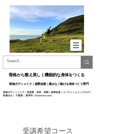
骨格から整え美しく機能的な身体をつくる
骨格ボディメイク｜姿勢改善｜痛みなく動ける身体づくり専門​
骨格ボディーメイク｜美姿勢・美尻・美脚｜姿勢改善｜コンディショニングヨガ｜
秋葉ゆき｜ 千葉県｜ 富津市｜Kirarinaru.com
@
Yuki Akiba ​
受講希望コース