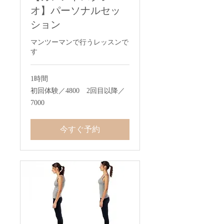
オ】パーソナルセッ
ション
マンツーマンで行うレッスンで
す
1時間
初
初回体験／4800 2回目以降／
回
7000
体
験
／
4800
今すぐ予約
2
回
目
以
降
／
7000