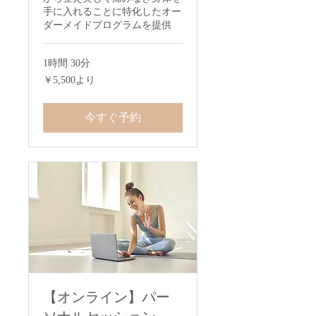
手に入れることに特化したオー
ダーメイドプログラムを提供
1時間 30分
5,500
￥5,500より
円
よ
り
今すぐ予約
【オンライン】パー