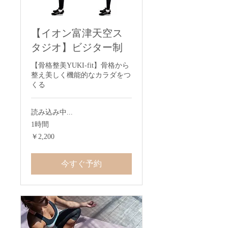
【イオン富津天空ス
タジオ】ビジター制
【骨格整美YUKI-fit】骨格から
整え美しく機能的なカラダをつ
くる
読み込み中...
1時間
2,200
￥2,200
円
今すぐ予約