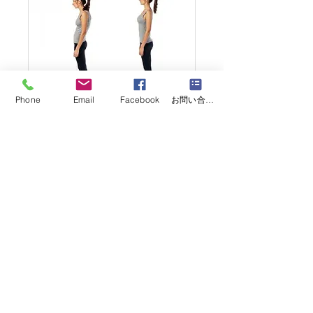
Phone
Email
Facebook
お問い合わせフォーム
【イオン富津天空ス
タジオ】8月メンバー
制
【骨格整美YUKI-fit】骨格から
整え美しく機能的なカラダをつ
くる
開催中 7月31日
5,500
￥5,500
円
予約枠の読み込み中…