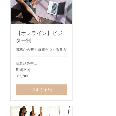
【オンライン】ビジ
ター制
骨格から整え綺麗をつくるヨガ
読み込み中...
期間不同
2,200
￥2,200
円
今すぐ予約