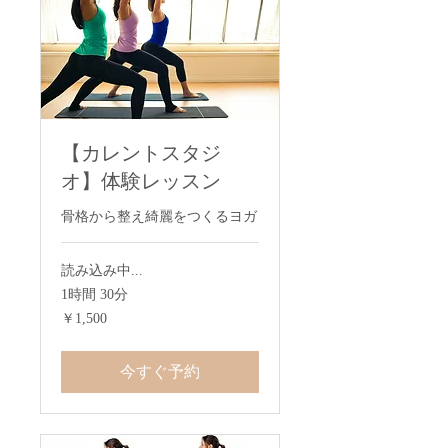
【カレントスタジ
オ】体験レッスン
骨格から整え綺麗をつくるヨガ
読み込み中...
1時間 30分
1,500
￥1,500
円
今すぐ予約