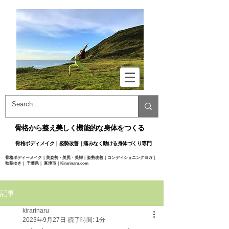
骨格から整え美しく機能的な身体をつくる
骨格ボディメイク｜姿勢改善｜痛みなく動ける身体づくり専門​
骨格ボディーメイク｜美姿勢・美尻・美脚｜姿勢改善｜コンディショニングヨガ｜
秋葉ゆき｜ 千葉県｜ 富津市｜Kirarinaru.com
@
Yuki Akiba ​
記事
kirarinaru
2023年9月27日
読了時間: 1分