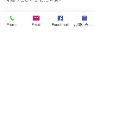
Phone
Email
Facebook
お問い合わせフォーム
#千葉県
#君津市
#富津市
#市原市
#ヨガイベント
#サンセットヨガ
#ビーチヨガ
#カレントスタジオ
#重陽の節句
 ⁡⁡
#錦海亭
 ⁡⁡
#新舞子海水浴場
イベント/セミナー/レッスン情報