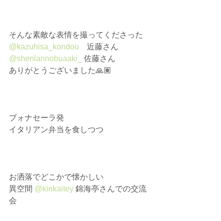
　⁡
そんな素敵な表情を撮ってくださった⁡
@kazuhisa_kondou
　近藤さん⁡
@shenlannobuaaki_
 佐藤さん⁡
ありがとうございました🙏🏽⁡
ブォナセーラ発⁡
イタリアン弁当を食しつつ⁡
お洒落でどこかで懐かしい⁡
異空間 
@kinkaitey
 錦海亭さんでの交流
会⁡