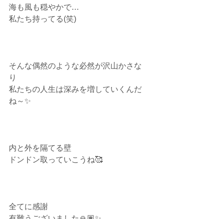
海も風も穏やかで…⁡
私たち持ってる(笑)⁡
そんな偶然のような必然が沢山かさな
り⁡
私たちの人生は深みを増していくんだ
ね～✨⁡
内と外を隔てる壁⁡
ドンドン取っていこうね🥰⁡
全てに感謝
有難うございました🙏🏽✨⁡