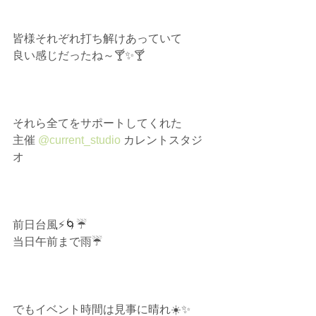
皆様それぞれ打ち解けあっていて⁡
良い感じだったね～🍸️✨🍸️⁡
それら全てをサポートしてくれた⁡
主催 
@current_studio
 カレントスタジ
オ⁡
前日台風⚡🌀☔⁡
当日午前まで雨☔⁡
でもイベント時間は見事に晴れ☀️✨⁡