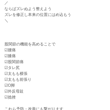
／⁡
ならばズレぬよう整えよう⁡
ズレを修正し本来の位置にはめ込もう⁡
＼⁡
股関節の機能を高めることで⁡
☑腰痛⁡
☑膝痛⁡
☑股関節痛⁡
☑タレ尻⁡
☑太もも横張⁡
☑太もも前張り⁡
☑O脚⁡
☑外反母趾⁡
☑捻挫⁡
これら予防・改善にも繋がります⁡