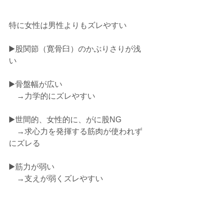
特に女性は男性よりもズレやすい⁡
▶️股関節（寛骨臼）のかぶりさりが浅
い⁡
▶️骨盤幅が広い⁡
　→力学的にズレやすい⁡
▶️世間的、女性的に、がに股NG⁡
　→求心力を発揮する筋肉が使われず
にズレる⁡
▶️筋力が弱い　⁡
　→支えが弱くズレやすい⁡