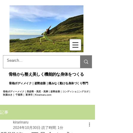
骨格から整え美しく機能的な身体をつくる
骨格ボディメイク｜姿勢改善｜痛みなく動ける身体づくり専門​
骨格ボディーメイク｜美姿勢・美尻・美脚｜姿勢改善｜コンディショニングヨガ｜
秋葉ゆき｜ 千葉県｜ 富津市｜Kirarinaru.com
@
Yuki Akiba ​
記事
kirarinaru
2024年10月30日
読了時間: 1分