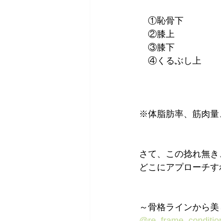
　①恥骨下⁡
　②膝上⁡
　③膝下⁡
　④くるぶし上⁡
⁡⁡※体脂肪率、筋
さて、この捻れ無き
どこにアプローチす
～骨格ラインから美し
@re_frame_conditi