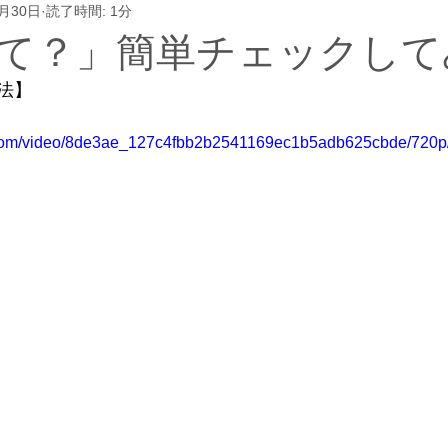
3月30日
読了時間: 1分
て？」簡単チェックして
法】
ic.com/video/8de3ae_127c4fbb2b2541169ec1b5adb625cbde/720p