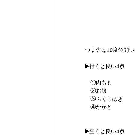
つま先は10度位開い
▶️付くと良い4点⁡
　①内もも⁡
　②お膝⁡
　③ふくらはぎ⁡
　④かかと⁡
▶️空くと良い4点⁡