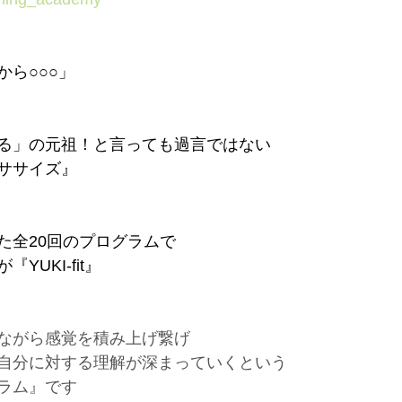
ら○○○」⁡⁡
」の元祖！⁡⁡と言っても過言ではない⁡⁡
サイズ』⁡⁡
った全20回のプログラムで
YUKI-fit』
ながら感覚を積み上げ繋げ
自分に対する理解が深まっていくという
ラム』です